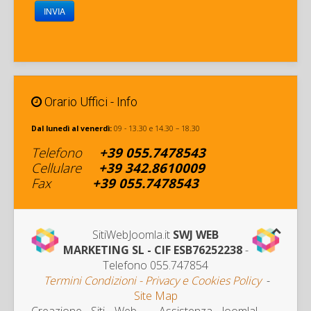
INVIA
Orario Uffici - Info
Dal lunedì al venerdì:
09 - 13.30 e 14.30 – 18.30
Telefono
+39
055.7478543
Cellulare
+
39 342
.8610009
Fax
+39
055.7478543
SitiWebJoomla.it
SWJ WEB
MARKETING SL - CIF ESB76252238
-
Telefono 055.747854
Termini Condizioni - Privacy e Cookies Policy
-
Site Map
Creazione Siti Web - Assistenza Joomla! -