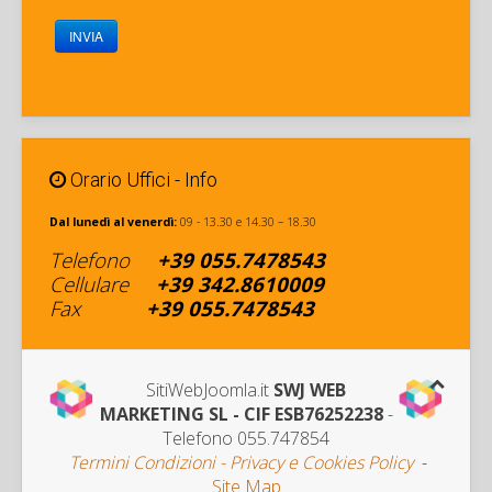
INVIA
Orario Uffici - Info
Dal lunedì al venerdì:
09 - 13.30 e 14.30 – 18.30
Telefono
+39
055.7478543
Cellulare
+
39 342
.8610009
Fax
+39
055.7478543
SitiWebJoomla.it
SWJ WEB
MARKETING SL - CIF ESB76252238
-
Telefono 055.747854
Termini Condizioni - Privacy e Cookies Policy
-
Site Map