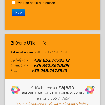
Invia una copia a te stesso
INVIA
Orario Uffici - Info
Dal lunedì al venerdì:
09 - 13.30 e 14.30 – 18.30
Telefono
+39
055.7478543
Cellulare
+
39 342
.8610009
Fax
+39
055.7478543
SitiWebJoomla.it
SWJ WEB
MARKETING SL - CIF ESB76252238
-
Telefono 055.747854
Termini Condizioni - Privacy e Cookies Policy
-