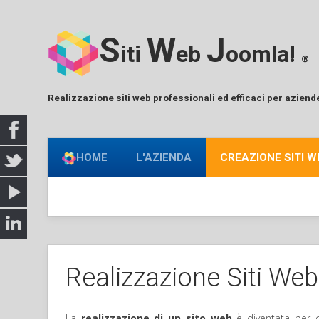
S
W
J
iti
eb
oomla!
®
Realizzazione siti web professionali ed efficaci per aziend
HOME
L'AZIENDA
CREAZIONE SITI W
Realizzazione Siti Web
La
realizzazione di un sito web
è diventata per o