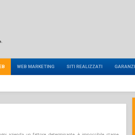
e.
EB
WEB MARKETING
SITI REALIZZATI
GARANZI
gni azienda un fattore determinante, è impossibile starne