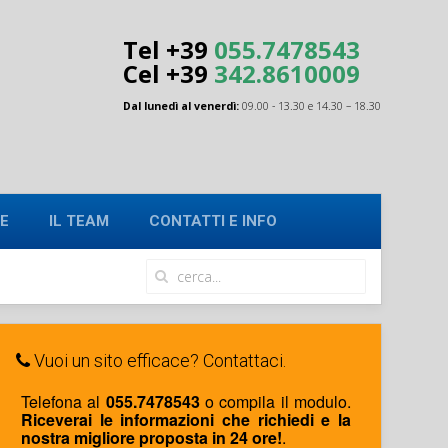
Tel +39
055.7478543
Cel
+39
342.8610009
Dal lunedì al venerdì:
09.00 - 13.30 e 14.30 – 18.30
E
IL TEAM
CONTATTI E INFO
Vuoi un sito efficace? Contattaci.
Telefona al
055.7478543
o compila il modulo.
Riceverai le informazioni che richiedi e la
nostra migliore proposta in 24 ore!
.