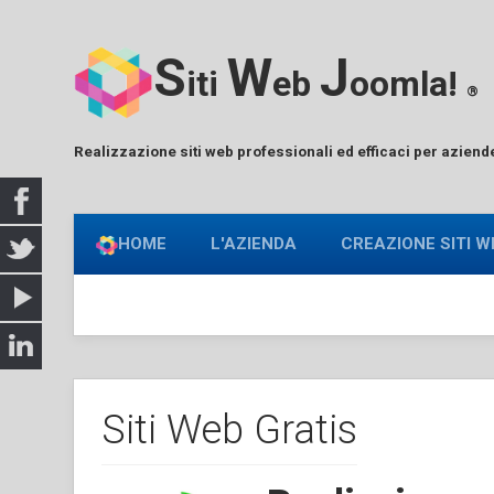
S
W
J
iti
eb
oomla!
®
Realizzazione siti web professionali ed efficaci per aziend
HOME
L'AZIENDA
CREAZIONE SITI W
Siti Web Gratis