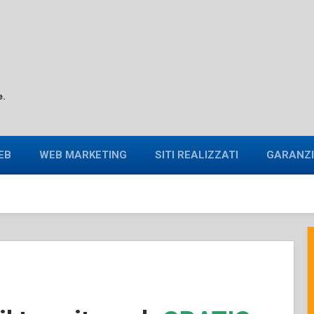
e.
EB
WEB MARKETING
SITI REALIZZATI
GARANZI