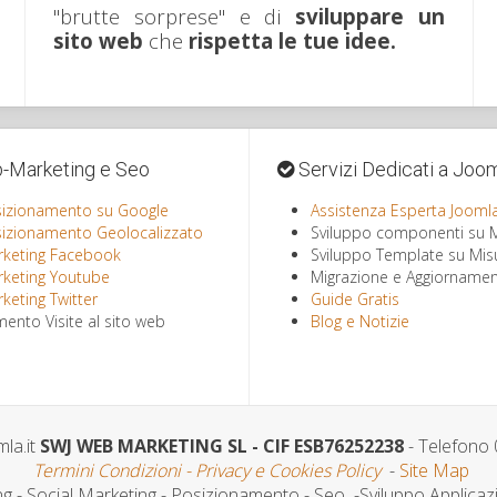
"brutte sorprese" e di
sviluppare un
sito web
che
rispetta le tue idee.
Marketing e Seo
Servizi Dedicati a Joo
izionamento su Google
Assistenza Esperta Jooml
izionamento Geolocalizzato
Sviluppo componenti su 
keting Facebook
Sviluppo Template su Mis
keting Youtube
Migrazione e Aggiornamen
keting Twitter
Guide Gratis
ento Visite al sito web
Blog e Notizie
la.it
SWJ WEB MARKETING SL - CIF ESB76252238
- Telefono
Termini Condizioni - Privacy e Cookies Policy
-
Site Map
ng
- Social Marketing - Posizionamento - Seo -Sviluppo Applicaz