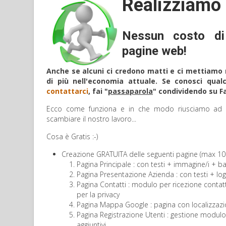
Realizziamo 
Nessun costo di
pagine web!
Anche se alcuni ci credono matti e ci mettiamo n
di più nell'economia attuale. Se conosci qual
contattarci
, fai "
passaparola
" condividendo su F
Ecco come funziona e in che modo riusciamo ad a
scambiare il nostro lavoro...
Cosa è Gratis :-)
Creazione GRATUITA delle seguenti pagine (max 10 p
Pagina Principale : con testi + immagine/i + b
Pagina Presentazione Azienda : con testi + lo
Pagina Contatti : modulo per ricezione contat
per la privacy
Pagina Mappa Google : pagina con localizzazio
Pagina Registrazione Utenti : gestione modulo d
aggiuntivi.