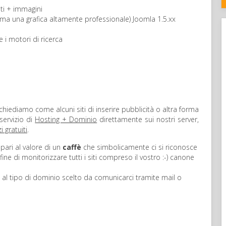
sti + immagini
ma una grafica altamente professionale) Joomla 1.5.xx
e i motori di ricerca
chiediamo come alcuni siti di inserire pubblicità o altra forma
servizio di
Hosting + Dominio
direttamente sui nostri server,
i gratuiti
.
 pari al valore di un
caffè
che simbolicamente ci si riconosce
ine di monitorizzare tutti i siti compreso il vostro :-) canone
 al tipo di dominio scelto da comunicarci tramite mail o