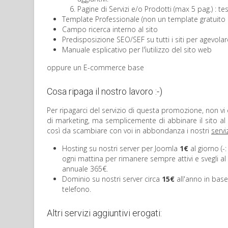
Pagine di Servizi e/o Prodotti (max 5 pag.) : te
Template Professionale (non un template gratuito 
Campo ricerca interno al sito
Predisposizione SEO/SEF su tutti i siti per agevolar
Manuale esplicativo per l'ìutilizzo del sito web
Prev
Next
oppure un E-commerce base
Cosa ripaga il nostro lavoro :-)
Per ripagarci del servizio di questa promozione, non vi 
di marketing, ma semplicemente di abbinare il sito al 
così da scambiare con voi in abbondanza i nostri
serviz
Hosting su nostri server per Joomla
1€
al giorno (-:
ogni mattina per rimanere sempre attivi e svegli al f
annuale 365€.
Dominio su nostri server circa
15€
all'anno in base
telefono.
Altri servizi aggiuntivi erogati: