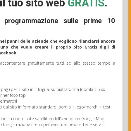
il tuo sito web
GRATIS
.
 programmazione sulle prime 10
ei panni delle aziende che vogliono rilanciarsi ancora
cuno che vuole creare il proprio
Sito Gratis
digli di
acebook.
ccontentare gratuitamente tutti ed allo stesso tempo a
ag.) per 1 sito in 1 lingua, su piattaforma Joomla 1.5.xx
anner foto top
go/marchi
ti dal sito in formato standard Joomla + logo/marchi + testi
ne su coordinate satellitari dell'azienda in Google Map
i registrazione utenti per eventuali newsletter e servizi