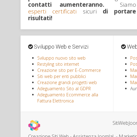
contatti aumenteranno.
Siamo
esperti certificati
sicuri
di portare
risultati!
Sviluppo Web e Servizi
Web-
Sviluppo nuovo sito web
Pos
Restyling sito internet
Pos
Creazione sito per E-Commerce
Mar
Siti web per enti pubblici
Mar
Creazione grandi progetti web
Mar
Adeguamento Sito al GDPR
Aum
Adeguamento Ecommerce alla
Fattura Elettronica
SitiWebJoom
Creazione Siti Web - Assistenza Joomla! - Marketi