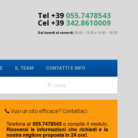
Tel +39
055.7478543
Cel
+39
342.8610009
Dal lunedì al venerdì:
09.00 - 13.30 e 14.30 – 18.30
E
IL TEAM
CONTATTI E INFO
Vuoi un sito efficace? Contattaci.
Telefona al
055.7478543
o compila il modulo.
Riceverai le informazioni che richiedi e la
nostra migliore proposta in 24 ore!
.