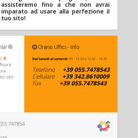
assisteremo fino a che non avrai
imparato ad usare alla perfezione il
tuo sito!
mla! ®
Orario Uffici - Info
a!
®
Dal lunedì al venerdì:
09 - 13.30 e 14.30 – 18.30
Misura
Telefono
+39
055.7478543
ura
Cellulare
+
39 342
.8610009
to sito
Fax
+39
055.7478543
 055.747854
ioni