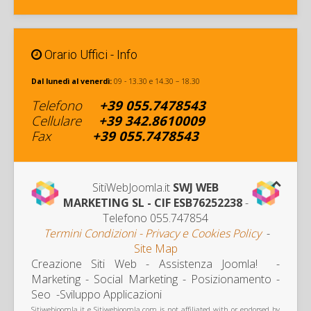
Orario Uffici - Info
Dal lunedì al venerdì:
09 - 13.30 e 14.30 – 18.30
Telefono
+39
055.7478543
Cellulare
+
39 342
.8610009
Fax
+39
055.7478543
SitiWebJoomla.it
SWJ WEB
MARKETING SL - CIF ESB76252238
-
Telefono 055.747854
Termini Condizioni - Privacy e Cookies Policy
-
Site Map
Creazione Siti Web - Assistenza Joomla! -
Marketing
- Social Marketing - Posizionamento -
Seo -Sviluppo Applicazioni
Sitiwebjoomla.it e Sitiwebjoomla.com is not affiliated with or endorsed by