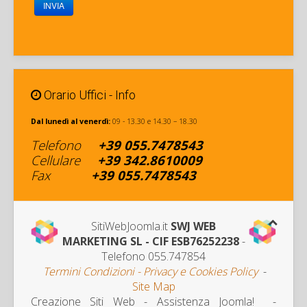
INVIA
Orario Uffici - Info
Dal lunedì al venerdì:
09 - 13.30 e 14.30 – 18.30
Telefono
+39
055.7478543
Cellulare
+
39 342
.8610009
Fax
+39
055.7478543
SitiWebJoomla.it
SWJ WEB
MARKETING SL - CIF ESB76252238
-
Telefono 055.747854
Termini Condizioni - Privacy e Cookies Policy
-
Site Map
Creazione Siti Web - Assistenza Joomla! -