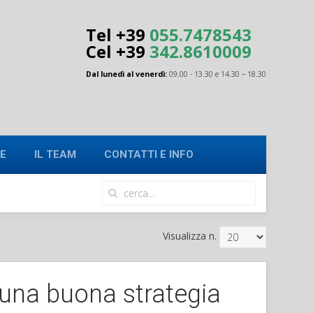
Tel +39
055.7478543
Cel
+39
342.8610009
Dal lunedì al venerdì:
09.00 - 13.30 e 14.30 – 18.30
E
IL TEAM
CONTATTI E INFO
Visualizza n.
r una buona strategia