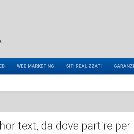
e.
EB
WEB MARKETING
SITI REALIZZATI
GARANZI
chor text, da dove partire pe