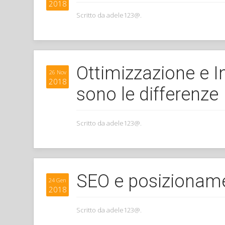
2018
Scritto da adele123@.
Ottimizzazione e I
26 Nov
2018
sono le differenze
Scritto da adele123@.
SEO e posizioname
24 Gen
2018
Scritto da adele123@.