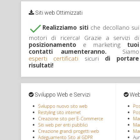
Siti web Ottimizzati
Realizziamo siti
che decollano sui
motori di ricerca! Grazie a servizi di
posizionamento
e marketing
tuoi
contatti aumenteranno.
Siamo
esperti certificati
sicuri
di portare
risultati!
Sviluppo Web e Servizi
Web-
Sviluppo nuovo sito web
Pos
Restyling sito internet
Pos
Creazione sito per E-Commerce
Mar
Siti web per enti pubblici
Mar
Creazione grandi progetti web
Mar
Adeguamento Sito al GDPR
Aum