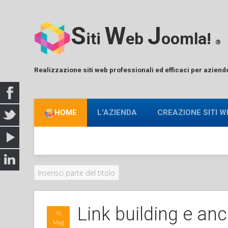
S
W
J
iti
eb
oomla!
®
Realizzazione siti web professionali ed efficaci per aziend
HOME
L'AZIENDA
CREAZIONE SITI W
Link building e an
16
Mag