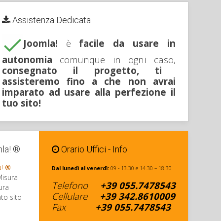
Assistenza Dedicata
Joomla!
è
facile da usare in
autonomia
comunque in ogni caso,
consegnato il progetto, ti
assisteremo fino a che non avrai
imparato ad usare alla perfezione il
tuo sito!
mla! ®
Orario Uffici - Info
a!
®
Dal lunedì al venerdì:
09 - 13.30 e 14.30 – 18.30
Misura
Telefono
+39
055.7478543
ura
Cellulare
+
39 342
.8610009
to sito
Fax
+39
055.7478543