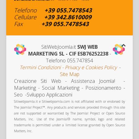
Telefono
+39
055.7478543
Cellulare
+
39 342
.8610009
Fax
+39
055.7478543
SitiWebJoomla.it
SWJ WEB
MARKETING SL - CIF ESB76252238
-
Telefono 055.747854
Termini Condizioni - Privacy e Cookies Policy
-
Site Map
Creazione Siti Web - Assistenza Joomla! -
Marketing
- Social Marketing - Posizionamento -
Seo -Sviluppo Applicazioni
Sitiwebjoomla.it e Sitiwebjoomla.com is not affiliated with or endorsed by
The Joomla! Project™. Any products and services provided through this site
are not supported or warrantied by The Joomla! Project or Open Source
Matters, Inc. Use of the Joomla!® name, symbol, logo and related
trademarks is permitted under a limited license granted by Open Source
Matters, Inc.