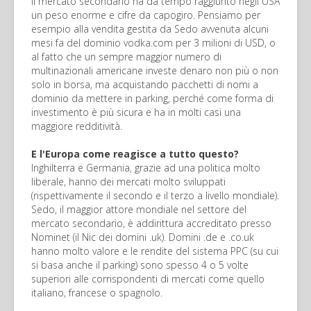
Il mercato secondario ha da tempo raggiunto negli USA
un peso enorme e cifre da capogiro. Pensiamo per
esempio alla vendita gestita da Sedo avvenuta alcuni
mesi fa del dominio vodka.com per 3 milioni di USD, o
al fatto che un sempre maggior numero di
multinazionali americane investe denaro non più o non
solo in borsa, ma acquistando pacchetti di nomi a
dominio da mettere in parking, perché come forma di
investimento è più sicura e ha in molti casi una
maggiore redditività.
E l'Europa come reagisce a tutto questo?
Inghilterra e Germania, grazie ad una politica molto
liberale, hanno dei mercati molto sviluppati
(rispettivamente il secondo e il terzo a livello mondiale).
Sedo, il maggior attore mondiale nel settore del
mercato secondario, è addirittura accreditato presso
Nominet (il Nic dei domini .uk). Domini .de e .co.uk
hanno molto valore e le rendite del sistema PPC (su cui
si basa anche il parking) sono spesso 4 o 5 volte
superiori alle corrispondenti di mercati come quello
italiano, francese o spagnolo.