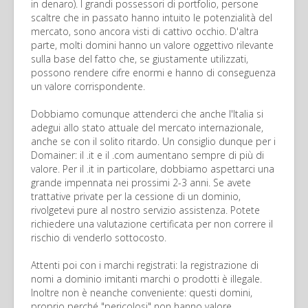
in denaro). I grandi possessori di portfolio, persone
scaltre che in passato hanno intuito le potenzialità del
mercato, sono ancora visti di cattivo occhio. D'altra
parte, molti domini hanno un valore oggettivo rilevante
sulla base del fatto che, se giustamente utilizzati,
possono rendere cifre enormi e hanno di conseguenza
un valore corrispondente.
Dobbiamo comunque attenderci che anche l'Italia si
adegui allo stato attuale del mercato internazionale,
anche se con il solito ritardo. Un consiglio dunque per i
Domainer: il .it e il .com aumentano sempre di più di
valore. Per il .it in particolare, dobbiamo aspettarci una
grande impennata nei prossimi 2-3 anni. Se avete
trattative private per la cessione di un dominio,
rivolgetevi pure al nostro servizio assistenza. Potete
richiedere una valutazione certificata per non correre il
rischio di venderlo sottocosto.
Attenti poi con i marchi registrati: la registrazione di
nomi a dominio imitanti marchi o prodotti è illegale.
Inoltre non è neanche conveniente: questi domini,
proprio perché "pericolosi" non hanno valore