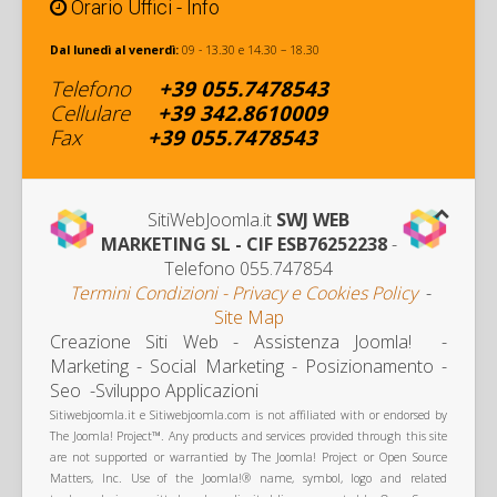
Orario Uffici - Info
Dal lunedì al venerdì:
09 - 13.30 e 14.30 – 18.30
Telefono
+39
055.7478543
Cellulare
+
39 342
.8610009
Fax
+39
055.7478543
SitiWebJoomla.it
SWJ WEB
MARKETING SL - CIF ESB76252238
-
Telefono 055.747854
Termini Condizioni - Privacy e Cookies Policy
-
Site Map
Creazione Siti Web - Assistenza Joomla! -
Marketing
- Social Marketing - Posizionamento -
Seo -Sviluppo Applicazioni
Sitiwebjoomla.it e Sitiwebjoomla.com is not affiliated with or endorsed by
The Joomla! Project™. Any products and services provided through this site
are not supported or warrantied by The Joomla! Project or Open Source
Matters, Inc. Use of the Joomla!® name, symbol, logo and related