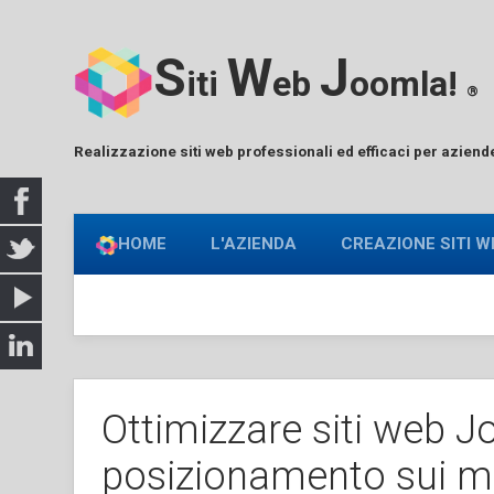
S
W
J
iti
eb
oomla!
®
Realizzazione siti web professionali ed efficaci per aziend
HOME
L'AZIENDA
CREAZIONE SITI W
Ottimizzare siti web J
posizionamento sui mo