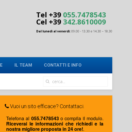
Tel +39
055.7478543
Cel
+39
342.8610009
Dal lunedì al venerdì:
09.00 - 13.30 e 14.30 – 18.30
E
IL TEAM
CONTATTI E INFO
Vuoi un sito efficace? Contattaci.
Telefona al
055.7478543
o compila il modulo.
Riceverai le informazioni che richiedi e la
nostra migliore proposta in 24 ore!
.