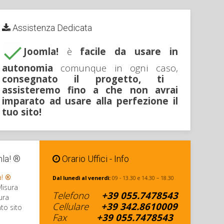
Assistenza Dedicata
Joomla!
è
facile da usare in
autonomia
comunque in ogni caso,
consegnato il progetto, ti
assisteremo fino a che non avrai
imparato ad usare alla perfezione il
tuo sito!
mla! ®
Orario Uffici - Info
a!
®
Dal lunedì al venerdì:
09 - 13.30 e 14.30 – 18.30
Misura
Telefono
+39
055.7478543
ura
Cellulare
+
39 342
.8610009
to sito
Fax
+39
055.7478543