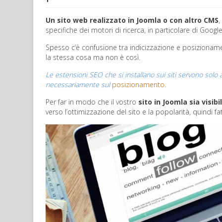
Un sito web realizzato in Joomla o con altro CMS
,
specifiche dei motori di ricerca, in particolare di Goog
Spesso c’è confusione tra indicizzazione e posizionament
la stessa cosa ma non è così.
Le estensioni SEO che si installano sui siti servono solo a
necessariamente sul
posizionamento
.
Per far in modo che il vostro
sito in Joomla sia visibi
verso l’ottimizzazione del sito e la popolarità, quindi fat