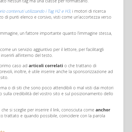
nato nessun tag ma una classe per formattarlo.
rio contenuti utilizzando i Tag H2 e H3,
i motori di ricerca
 di punti elenco e corsivo, visti come un’accortezza verso
’immagine, un fattore importante quanto l’immagine stessa,
me un servizio aggiuntivo per il lettore, per facilitargli
serirli all’interno del testo.
el primo caso ad
articoli correlati
o che trattano di
evoli, inoltre, è utile inserire anche la sponsorizzazione ad
sito.
tema o di siti che sono poco attendibili o mal visti dai motori
 sulla credibilità del vostro sito e sul posizionamento dello
he si sceglie per inserire il link, conosciuta come
anchor
o trattato e quando possibile, coincidere con la parola
ote