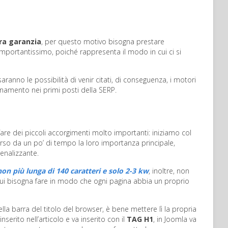
era garanzia
, per questo motivo bisogna prestare
 importantissimo, poiché rappresenta il modo in cui ci si
saranno le possibilità di venir citati, di conseguenza, i motori
onamento nei primi posti della SERP.
 fare dei piccoli accorgimenti molto importanti: iniziamo col
rso da un po’ di tempo la loro importanza principale,
enalizzante.
on più lunga di 140 caratteri e solo 2-3 kw
, inoltre, non
er cui bisogna fare in modo che ogni pagina abbia un proprio
lla barra del titolo del browser, è bene mettere lì la propria
nserito nell’articolo e va inserito con il
TAG H1
, in Joomla va