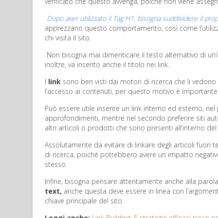
verificato che questo avvenga, poiché non viene asseg
Dopo aver utilizzato il Tag H1, bisogna suddividere il prop
apprezzano questo comportamento, così come l’utilizzo
chi visita il sito.
Non bisogna mai dimenticare il testo alternativo di un
inoltre, va inserito anche il titolo nei link.
I
link
sono ben visti dai motori di ricerca che li vedono co
l’accesso ai contenuti, per questo motivo è importante in
Può essere utile inserire un link interno ed esterno, n
approfondimenti, mentre nel secondo preferire siti autor
altri articoli o prodotti che sono presenti all’interno del 
Assolutamente da evitare di linkare degli articoli fuori 
di ricerca, poiché potrebbero avere un impatto negativo
stesso.
Infine, bisogna pensare attentamente anche alla parola c
text,
anche questa deve essere in linea con l’argoment
chiave principale del sito.
Leggi anche:
Link Building: 5 strategie efficaci poco n