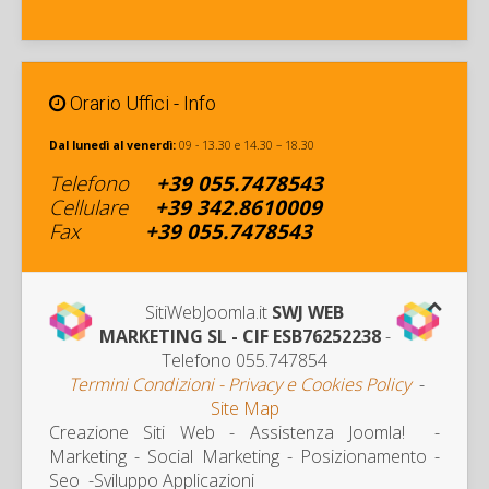
Orario Uffici - Info
Dal lunedì al venerdì:
09 - 13.30 e 14.30 – 18.30
Telefono
+39
055.7478543
Cellulare
+
39 342
.8610009
Fax
+39
055.7478543
SitiWebJoomla.it
SWJ WEB
MARKETING SL - CIF ESB76252238
-
Telefono 055.747854
Termini Condizioni - Privacy e Cookies Policy
-
Site Map
Creazione Siti Web - Assistenza Joomla! -
Marketing
- Social Marketing - Posizionamento -
Seo -Sviluppo Applicazioni