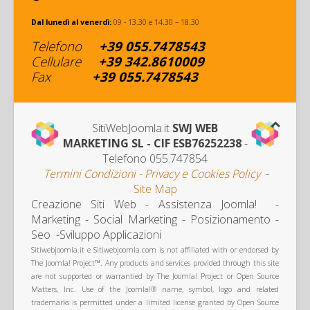
Dal lunedì al venerdì:
09 - 13.30 e 14.30 – 18.30
Telefono
+39
055.7478543
Cellulare
+
39 342
.8610009
Fax
+39
055.7478543
SitiWebJoomla.it
SWJ WEB
MARKETING SL - CIF ESB76252238
-
Telefono 055.747854
Termini Condizioni - Privacy e Cookies Policy
-
Site Map
Creazione Siti Web - Assistenza Joomla! -
Marketing
- Social Marketing - Posizionamento -
Seo -Sviluppo Applicazioni
Sitiwebjoomla.it e Sitiwebjoomla.com is not affiliated with or endorsed by
The Joomla! Project™. Any products and services provided through this site
are not supported or warrantied by The Joomla! Project or Open Source
Matters, Inc. Use of the Joomla!® name, symbol, logo and related
trademarks is permitted under a limited license granted by Open Source