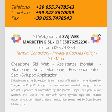
Telefono
+39
055.7478543
Cellulare
+
39 342
.8610009
Fax
+39
055.7478543
SitiWebJoomla.it
SWJ WEB
MARKETING SL - CIF ESB76252238
-
Telefono 055.747854
Termini Condizioni - Privacy e Cookies Policy
-
Site Map
Creazione Siti Web - Assistenza Joomla! -
Marketing
- Social Marketing - Posizionamento -
Seo -Sviluppo Applicazioni
Sitiwebjoomla.it e Sitiwebjoomla.com is not affiliated with or endorsed by
The Joomla! Project™. Any products and services provided through this site
are not supported or warrantied by The Joomla! Project or Open Source
Matters, Inc. Use of the Joomla!® name, symbol, logo and related
trademarks is permitted under a limited license granted by Open Source
Matters, Inc.